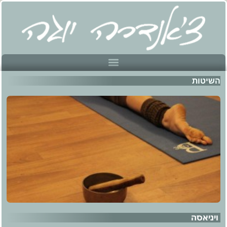
השיטות
ויניאסה