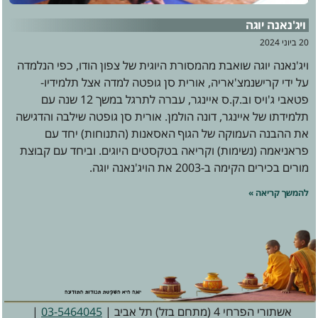
ויג'נאנה יוגה
20 ביוני 2024
ויג'נאנה יוגה שואבת מהמסורת היוגית של צפון הודו, כפי הנלמדה
על ידי קרישנמצ'אריה, אורית סן גופטה למדה אצל תלמידיו-
פטאבי ג'ויס וב.ק.ס איינגר, עברה לתרגל במשך 12 שנה עם
תלמידתו של איינגר, דונה הולמן. אורית סן גופטה שילבה והדגישה
את ההבנה העמוקה של הגוף האסאנות (התנוחות) יחד עם
פראניאמה (נשימות) וקריאה בטקסטים היוגים. וביחד עם קבוצת
מורים בכירים הקימה ב-2003 את הויג'נאנה יוגה.
להמשך קריאה »
אשתורי הפרחי 4 (מתחם בזל) תל אביב |
03-5464045
|