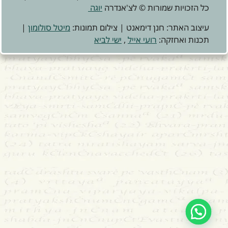
כל הזכויות שמורות © לצ'אנדרה
יוגה
עיצוב האתר: חנן דימאנט | צילום תמונות:
מיטל סולומון
|
תכנות ואחזקה:
רועי אייל
,
ישי לביא